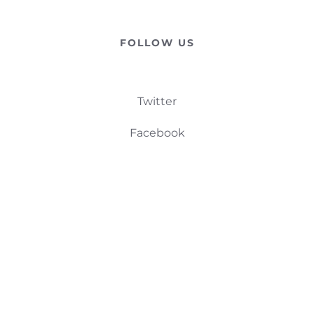
FOLLOW US
Twitter
Facebook
Linkedin
Instagram
Tripadvisor
CONTACTE-NOS